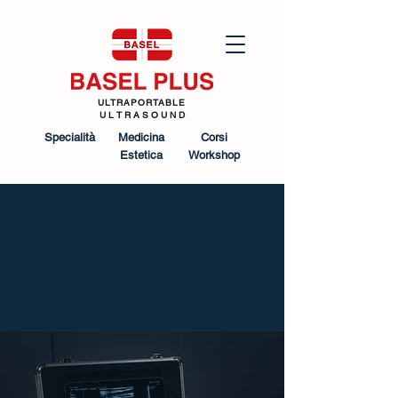
ULTRAPORTABLE
U L T R A S O U N D
Specialità
Medicina
Corsi
Estetica
Workshop