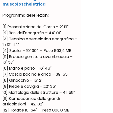
muscoloscheletrica
Programma delle lezioni:
[1] Presentazione del Corso – 2’ 13”
[2] Basi dell’ecografia – 44’ 01”
[3] Tecnica e semeiotica ecografica –
1h 12’ 44”
[4] Spalla – 19’ 30” – Peso 863,4 MB
[5] Braccio gomito e avambraccio –
16’ 57”
[6] Mano e polso – 16’ 48”
[7] Coscia bacino e anca – 39’ 55
[8] Ginocchio – 15’ 21
[9] Piede e caviglia – 20’ 35”
10] Morfologia delle strutture – 41’ 58”
[11] Biomeccanica delle grandi
articolazioni – 42’ 32”
[12] Torace 18’ 54” – Peso 803,8 MB