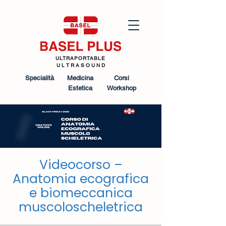
ULTRAPORTABLE
U L T R A S O U N D
Specialità
Medicina
Corsi
Estetica
Workshop
Videocorso –
Anatomia ecografica
e biomeccanica
muscoloscheletrica