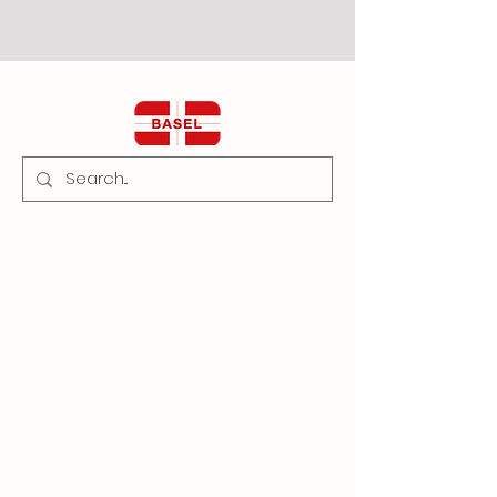
BASEL PLUS S.r.l.
Chiama direttamente o invia un
WhatsApp:
+39 335 768 2042
+39 349 292 3293
info@baselplus.com
BASEL PLUS
Specialità Mediche:
Specialità Mediche
ANESTESIA
Schede Tecniche