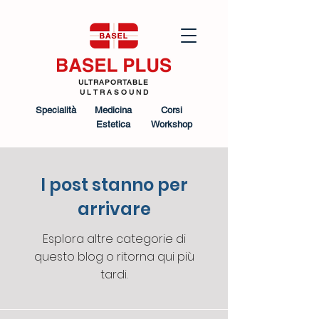
ULTRAPORTABLE
U L T R A S O U N D
Specialità
Medicina
Corsi
Estetica
Workshop
I post stanno per
arrivare
Esplora altre categorie di
questo blog o ritorna qui più
tardi.