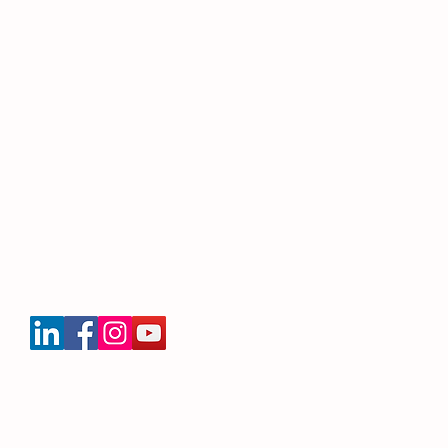
Seguici
140968