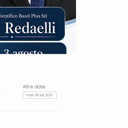
Altre date
4
mer 09 set, 9:00