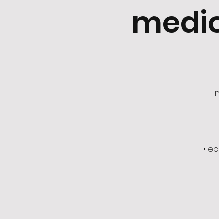
medici
•⁠ ⁠