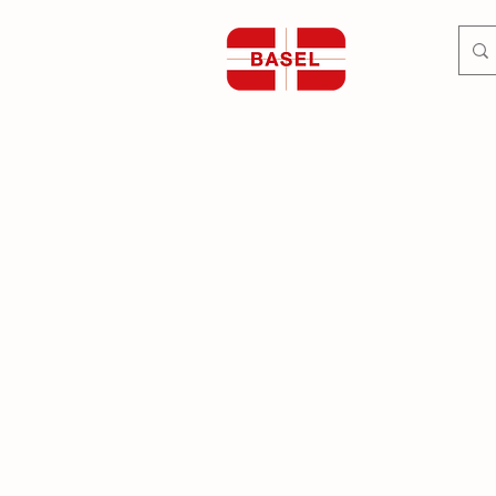
BASEL PLUS S.r.l.
Chiama direttamente o invi
+39 335 768 2042
+39 349 292 3293
info@baselplus.com
BASEL PLUS
Sp
Specialità Mediche
AN
Schede Tecniche
AN
Corsi Ecografia
DE
FL