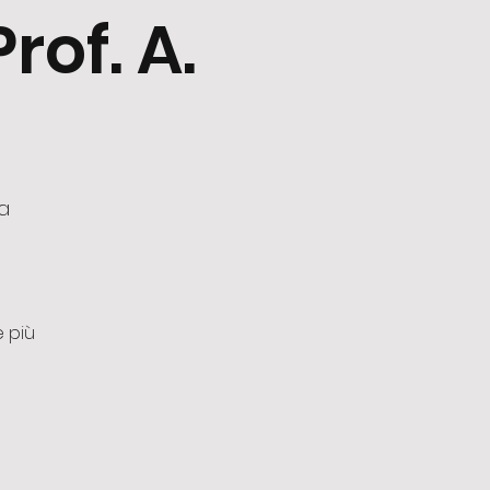
rof. A.
a
e più