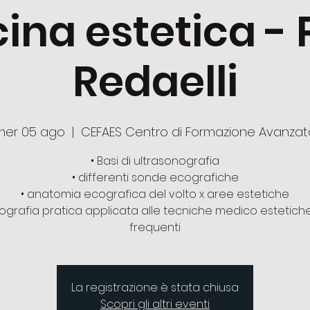
na estetica - P
Redaelli
mer 05 ago
  |  
CEFAES Centro di Formazione Avanzat
•⁠ ⁠Basi di ultrasonografia
•⁠ ⁠differenti sonde ecografiche
•⁠ ⁠⁠anatomia ecografica del volto x aree estetiche
⁠ecografia pratica applicata alle tecniche medico estetich
frequenti
La registrazione è stata chiusa
Scopri gli altri eventi