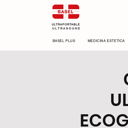
ULTRAPORTABLE
U L T R A S O U N D
BASEL PLUS
MEDICINA ESTETICA
U
ECOG