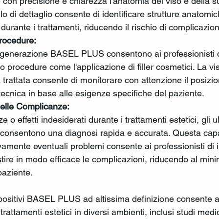
con precisione e chiarezza l'anatomia del viso e della su
lo di dettaglio consente di identificare strutture anatomich
 durante i trattamenti, riducendo il rischio di complicazion
rocedure:
ima generazione BASEL PLUS consentono ai professionisti d
 procedure come l'applicazione di filler cosmetici. La vi
 trattata consente di monitorare con attenzione il posizi
a tecnica in base alle esigenze specifiche del paziente.
delle Complicanze:
 o effetti indesiderati durante i trattamenti estetici, gli u
e consentono una diagnosi rapida e accurata. Questa capa
vamente eventuali problemi consente ai professionisti di i
ire in modo efficace le complicazioni, riducendo al minimo
paziente.
spositivi BASEL PLUS ad altissima definizione consente ai
trattamenti estetici in diversi ambienti, inclusi studi medic