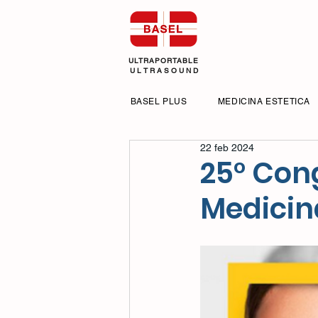
ULTRAPORTABLE
U L T R A S O U N D
BASEL PLUS
MEDICINA ESTETICA
22 feb 2024
25° Cong
Medicina