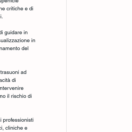
perficie 
e critiche e di 
i.
i guidare in 
sualizzazione in 
onamento del 
ltrasuoni ad 
cità di 
ntervenire 
 il rischio di 
 professionisti 
i, cliniche e 