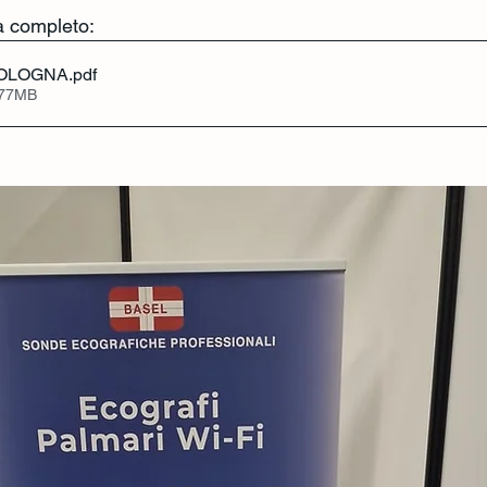
a completo:
BOLOGNA
.pdf
.77MB