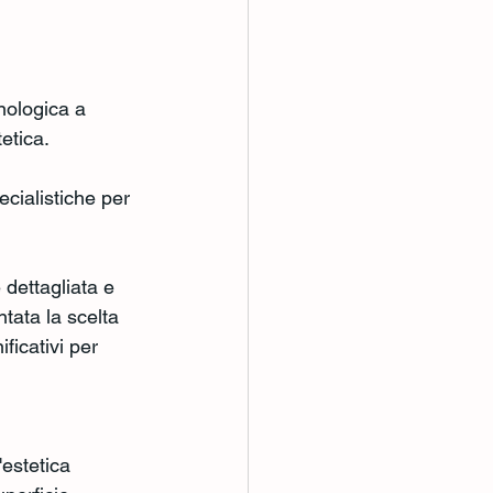
nologica a 
etica.
cialistiche per 
dettagliata e 
tata la scelta 
ficativi per 
estetica 