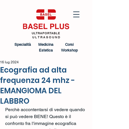
ULTRAPORTABLE
U L T R A S O U N D
Specialità
Medicina
Corsi
Estetica
Workshop
16 lug 2024
Ecografia ad alta
frequenza 24 mhz -
EMANGIOMA DEL
LABBRO
Perchè accontentarsi di vedere quando 
si può vedere BENE! Questo è il 
confronto fra l'immagine ecografica 