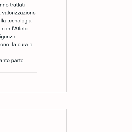
no trattati 
a valorizzazione 
lla tecnologia 
con l’Atleta 
sigenze 
one, la cura e 
anto parte 