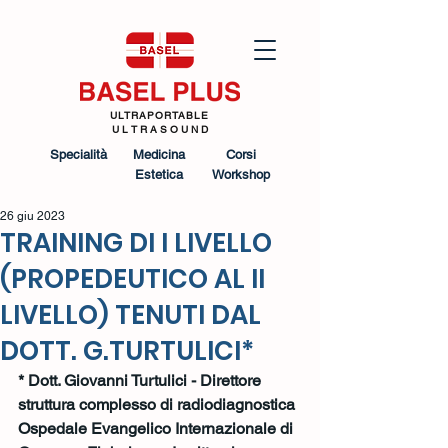
ULTRAPORTABLE
U L T R A S O U N D
Specialità
Medicina
Corsi
Estetica
Workshop
26 giu 2023
TRAINING DI I LIVELLO
(PROPEDEUTICO AL II
LIVELLO) TENUTI DAL
DOTT. G.TURTULICI*
* Dott. Giovanni Turtulici - Direttore 
struttura complesso di radiodiagnostica
Ospedale Evangelico Internazionale di 